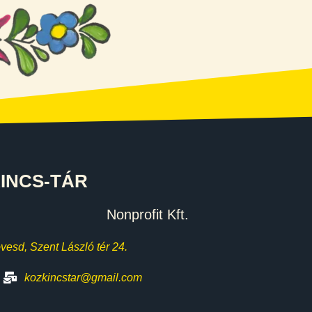
INCS-TÁR
Nonprofit Kft.
esd, Szent László tér 24.
kozkincstar@gmail.com