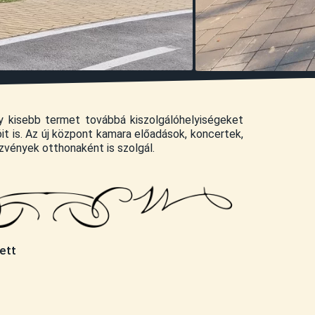
y kisebb termet továbbá kiszolgálóhelyiségeket
t is. Az új központ kamara előadások, koncertek,
vények otthonaként is szolgál.
ett