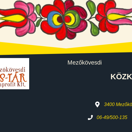
Mezőkövesdi
KÖZK
3400 Mezőköv
06-49/500-135