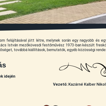
om felújításával jött létre, melynek során egy nagyobb és eg
akács István mezőkövesdi festőművész 1973-ban készült freskói
séget, továbbá kiállítások, bemutatók, egyéb közösségi rendez
ás
ek idején
Vezető:
Kazárné Kalber Nikol