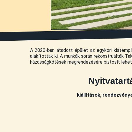
A 2020-ban átadott épület az egykori kistempl
alakítottak ki. A munkák során rekonstruálták T
házasságkötések megrendezésére biztosít lehető
Nyitvatart
kiállítások, rendezvény